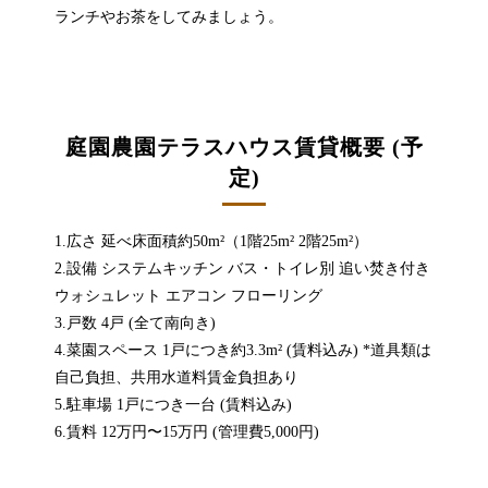
ランチやお茶をしてみましょう。
庭園農園テラスハウス賃貸概要 (予
定)
1.広さ 延べ床面積約50m²（1階25m² 2階25m²）
2.設備 システムキッチン バス・トイレ別 追い焚き付き
ウォシュレット エアコン フローリング
3.戸数 4戸 (全て南向き)
4.菜園スペース 1戸につき約3.3m² (賃料込み) *道具類は
自己負担、共用水道料賃金負担あり
5.駐車場 1戸につき一台 (賃料込み)
6.賃料 12万円〜15万円 (管理費5,000円)